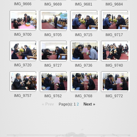
IMG_9666
IMG_9669
IMG_9681
IMG_9684
IMG_9700
IMG_9705
IMG_9715
IMG_9717
IMG_9720
IMG_9727
IMG_9736
IMG_9740
IMG_9757
IMG_9762
IMG_9768
IMG_9772
« Prev
Next »
Page(s): 1
2